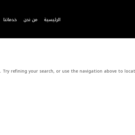
الرئيسية
من نحن
خدماتنا
Try refining your search, or use the navigation above to locat