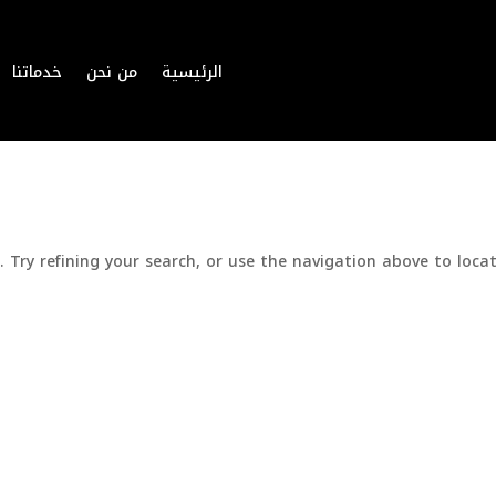
الرئيسية
من نحن
خدماتنا
Try refining your search, or use the navigation above to locat