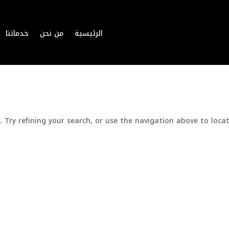
الرئيسية
من نحن
خدماتنا
Try refining your search, or use the navigation above to locat