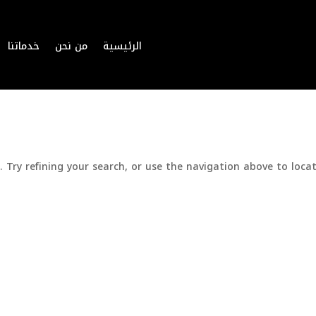
الرئيسية
من نحن
خدماتنا
Try refining your search, or use the navigation above to locat