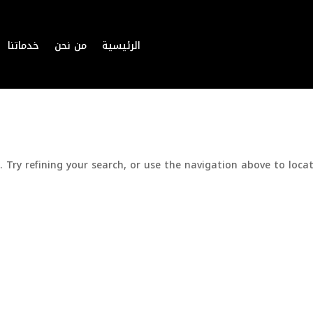
الرئيسية
من نحن
خدماتنا
Try refining your search, or use the navigation above to locat