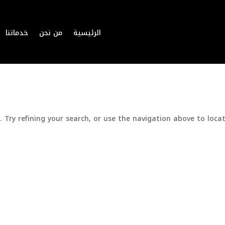
الرئيسية
من نحن
خدماتنا
Try refining your search, or use the navigation above to locat